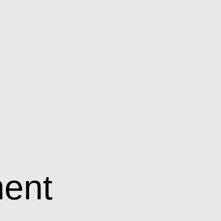
Μενού
ent