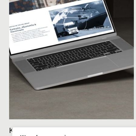
Κατασκευή Ιστοσελίδας – KRS Group