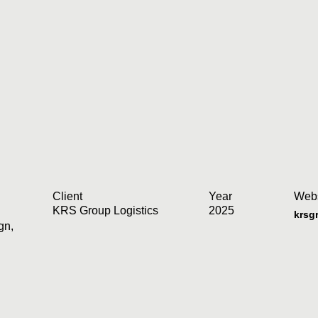
Client
Year
Webs
KRS Group Logistics
2025
krsg
gn
,