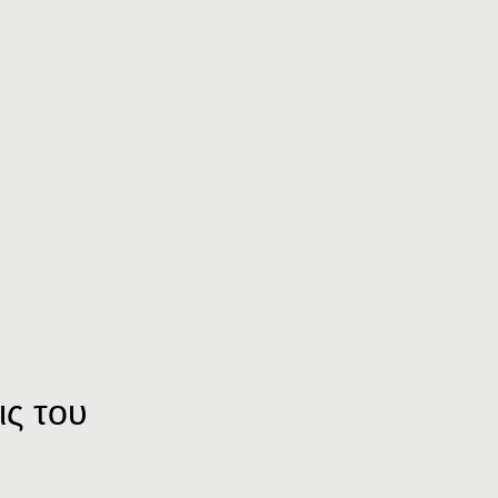
ις
του