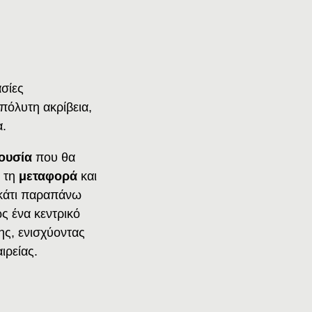
ασίες
πόλυτη ακρίβεια,
α.
ουσία
που θα
, τη
μεταφορά
και
ι κάτι παραπάνω
ως ένα κεντρικό
ης, ενισχύοντας
ιρείας.