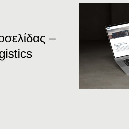
οσελίδας –
istics