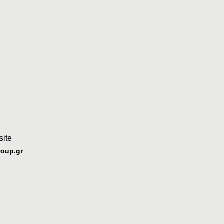
ite
roup.gr