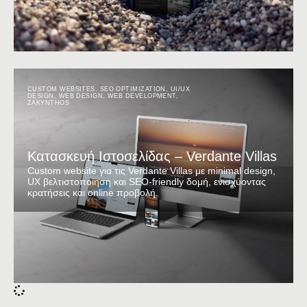
CUSTOM WEBSITES
,
SEO OPTIMIZATION
,
UI/UX
DESIGN
,
WEB DESIGN
,
WEB DEVELOPMENT
,
ZAKYNTHOS
Κατασκευή Ιστοσελίδας – Verdante Villas
Custom website για τις Verdante Villas με minimal design,
UX βελτιστοποίηση και SEO-friendly δομή, ενισχύοντας
κρατήσεις και online προβολή.