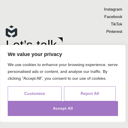
Instagram
Facebook
TikTok
Pinterest
Let’s talk
We value your privacy
We use cookies to enhance your browsing experience, serve
Agency
Επικοινωνία
personalised ads or content, and analyse our traffic. By
clicking "Accept All", you consent to our use of cookies.
+30 26950-41863
+30 697 2344 111
info@mire.la
G.E.MI.:187903624000, VAT: 803035437
Customise
Reject All
Kolyva 140, 29100, Zakynthos
Accept All
Privacy Policy
©2026 mire.la. All rights reserved.