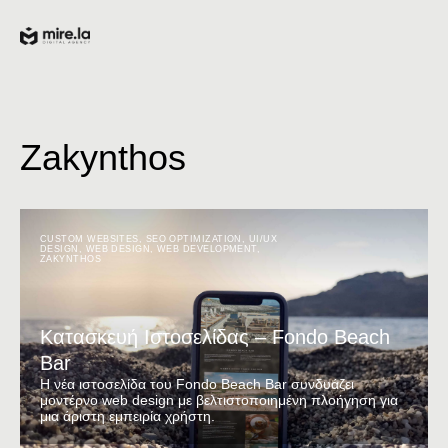
Zakynthos
CUSTOM WEBSITES
,
SEO OPTIMIZATION
,
UI/UX
DESIGN
,
WEB DESIGN
,
WEB DEVELOPMENT
,
ZAKYNTHOS
Κατασκευή Ιστοσελίδας – Fondo Beach
Bar
Η νέα ιστοσελίδα του Fondo Beach Bar συνδυάζει
μοντέρνο web design με βελτιστοποιημένη πλοήγηση για
μια άριστη εμπειρία χρήστη.